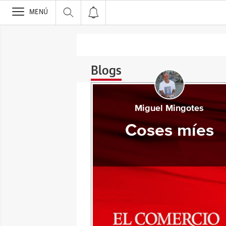
>
MENÚ
Blogs
Miguel Mingotes
Coses míes