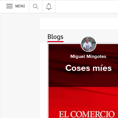
>
MENÚ
Blogs
Miguel Mingotes
Coses míes