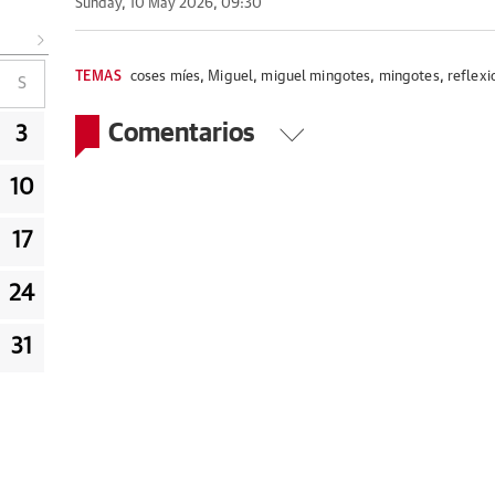
Sunday, 10 May 2026, 09:30
TEMAS
coses míes
,
Miguel
,
miguel mingotes
,
mingotes
,
reflexi
S
Comentarios
3
10
17
24
31