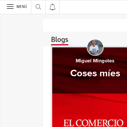
>
MENÚ
Blogs
Miguel Mingotes
Coses míes