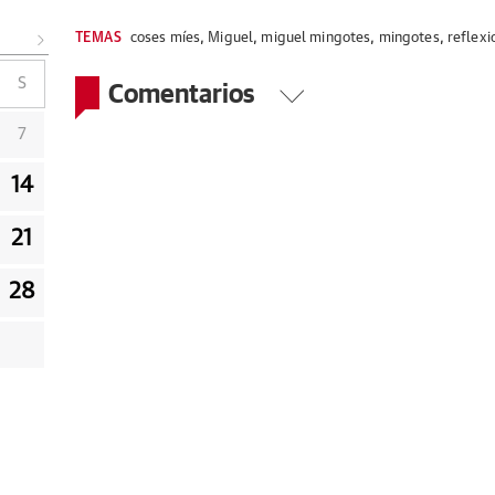
TEMAS
coses míes
,
Miguel
,
miguel mingotes
,
mingotes
,
reflexi
S
Comentarios
7
14
21
28