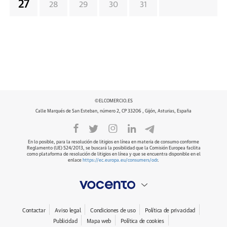
27
28
29
30
31
©ELCOMERCIO.ES
Calle Marqués de San Esteban, número 2, CP 33206 , Gijón, Asturias, España
En lo posible, para la resolución de litigios en línea en materia de consumo conforme
Reglamento (UE) 524/2013, se buscará la posibilidad que la Comisión Europea facilita
como plataforma de resolución de litigios en línea y que se encuentra disponible en el
enlace
https://ec.europa.eu/consumers/odr
.
Contactar
Aviso legal
Condiciones de uso
Política de privacidad
Publicidad
Mapa web
Política de cookies