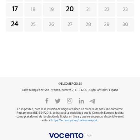
17
20
18
19
21
22
23
24
25
26
27
28
29
30
©ELCOMERCIO.ES
Calle Marqués de San Esteban, número 2, CP 33206 , Gijón, Asturias, España
En lo posible, para la resolución de litigios en línea en materia de consumo conforme
Reglamento (UE) 524/2013, se buscará la posibilidad que la Comisión Europea facilita
como plataforma de resolución de litigios en línea y que se encuentra disponible en el
enlace
https://ec.europa.eu/consumers/odr
.