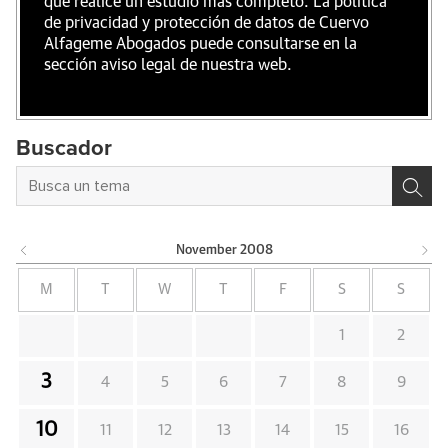
que realice un estudio mas completo. La política
de privacidad y protección de datos de Cuervo
Alfageme Abogados puede consultarse en la
sección aviso legal de nuestra web.
Buscador
November
2008
M
T
W
T
F
S
S
1
2
3
4
5
6
7
8
9
10
11
12
13
14
15
16