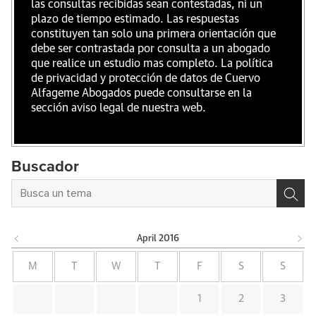
las consultas recibidas sean contestadas, ni un
plazo de tiempo estimado. Las respuestas
constituyen tan solo una primera orientación que
debe ser contrastada por consulta a un abogado
que realice un estudio mas completo. La política
de privacidad y protección de datos de Cuervo
Alfageme Abogados puede consultarse en la
sección aviso legal de nuestra web.
Buscador
April
2016
M
T
W
T
F
S
S
1
2
3