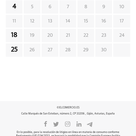
4
5
6
7
8
9
10
11
12
13
14
15
16
17
18
19
20
21
22
23
24
25
26
27
28
29
30
©ELCOMERCIO.ES
Calle Marqués de San Esteban, número 2, CP 33206 , Gijón, Asturias, España
En lo posible, para la resolución de litigios en línea en materia de consumo conforme
Reglamento (UE) 524/2013, se buscará la posibilidad que la Comisión Europea facilita