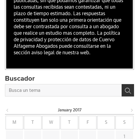
publicadas, sin que podamos garantizar que todas
las consultas recibidas sean contestadas, ni un
plazo de tiempo estimado. Las respuestas
constituyen tan solo una primera orientación que
debe ser contrastada por consulta a un abogado
que realice un estudio mas completo. La política
de privacidad y protección de datos de Cuervo
Alfageme Abogados puede consultarse en la
sección aviso legal de nuestra web.
Buscador
January
2017
M
T
W
T
F
S
S
1