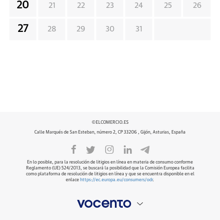
20
21
22
23
24
25
26
27
28
29
30
31
©ELCOMERCIO.ES
Calle Marqués de San Esteban, número 2, CP 33206 , Gijón, Asturias, España
En lo posible, para la resolución de litigios en línea en materia de consumo conforme
Reglamento (UE) 524/2013, se buscará la posibilidad que la Comisión Europea facilita
como plataforma de resolución de litigios en línea y que se encuentra disponible en el
enlace
https://ec.europa.eu/consumers/odr
.