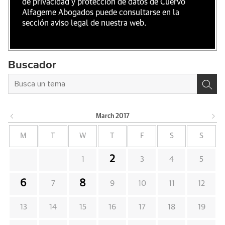
de privacidad y protección de datos de Cuervo
Alfageme Abogados puede consultarse en la
sección aviso legal de nuestra web.
Buscador
March
2017
M
T
W
T
F
S
S
2
1
3
4
5
6
8
7
9
10
11
12
13
14
15
16
17
18
19