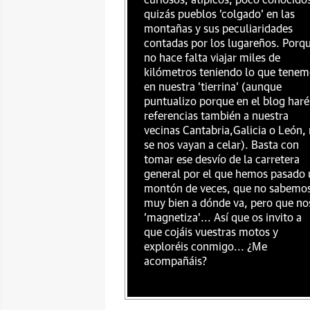
curiosos, atípicos, poco conocido
quizás pueblos 'colgado' en las
montañas y sus peculiaridades
contadas por los lugareños. Porq
no hace falta viajar miles de
kilómetros teniendo lo que tenem
en nuestra 'tierrina' (aunque
puntualizo porque en el blog haré
referencias también a nuestra
vecinas Cantabria,Galicia o León,
se nos vayan a celar). Basta con
tomar ese desvío de la carretera
general por el que hemos pasado 
montón de veces, que no sabemo
muy bien a dónde va, pero que no
'magnetiza'... Así que os invito a
que cojáis vuestras motos y
exploréis conmigo... ¿Me
acompañáis?