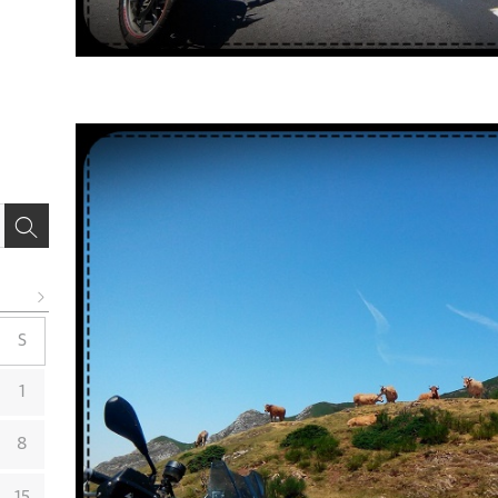
S
1
8
15