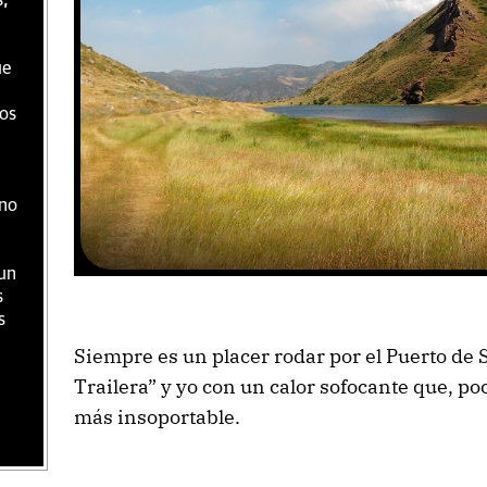
s,
ue
os
 no
un
s
s
Siempre es un placer rodar por el Puerto de 
Trailera” y yo con un calor sofocante que, p
más insoportable.