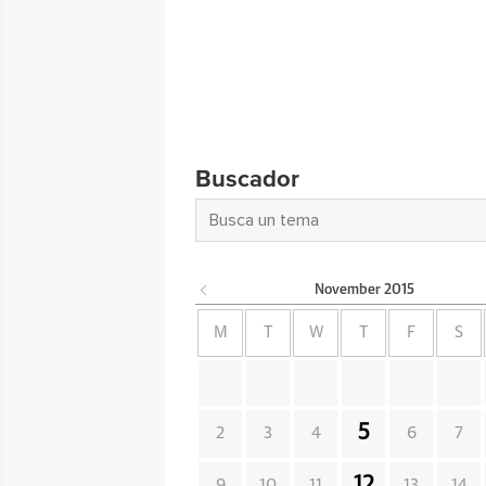
Buscador
November
2015
M
T
W
T
F
S
5
2
3
4
6
7
12
9
10
11
13
14