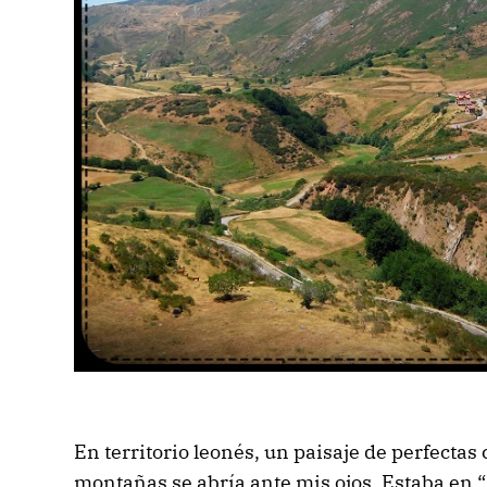
En territorio leonés, un paisaje de perfecta
montañas se abría ante mis ojos. Estaba en “