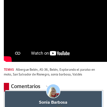
TEMAS
Albergue Belén
,
AS-36
,
Belén
,
Explorando el paraíso en
moto
,
San Salvador de Rionegro
,
sonia barbosa
,
Valdés
Comentarios
Sonia Barbosa