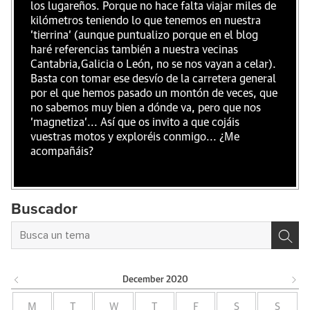
los lugareños. Porque no hace falta viajar miles de
kilómetros teniendo lo que tenemos en nuestra
'tierrina' (aunque puntualizo porque en el blog
haré referencias también a nuestra vecinas
Cantabria,Galicia o León, no se nos vayan a celar).
Basta con tomar ese desvío de la carretera general
por el que hemos pasado un montón de veces, que
no sabemos muy bien a dónde va, pero que nos
'magnetiza'... Así que os invito a que cojáis
vuestras motos y exploréis conmigo... ¿Me
acompañáis?
Buscador
December
2020
M
T
W
T
F
S
S