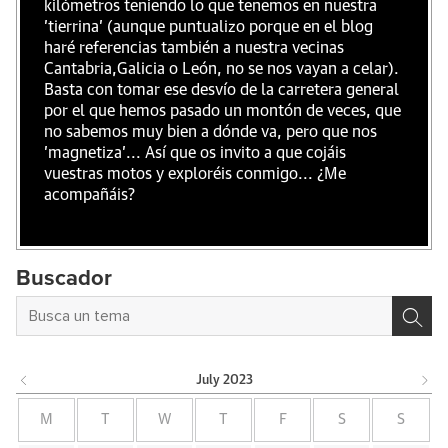
kilómetros teniendo lo que tenemos en nuestra
'tierrina' (aunque puntualizo porque en el blog
haré referencias también a nuestra vecinas
Cantabria,Galicia o León, no se nos vayan a celar).
Basta con tomar ese desvío de la carretera general
por el que hemos pasado un montón de veces, que
no sabemos muy bien a dónde va, pero que nos
'magnetiza'... Así que os invito a que cojáis
vuestras motos y exploréis conmigo... ¿Me
acompañáis?
Buscador
July
2023
M
T
W
T
F
S
S