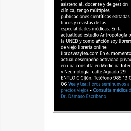
asistencial, docente y de gestión
clínica, tengo múltiples
publicaciones científicas editadas
libros y revistas de las
especialidades médicas. En la
actualidad estudio Antropología 
la UNED y como afición soy librer
de viejo librería online
librosveaylea.com En el moment
actual desempeño actividad priva
en una consulta en Medicina Inte
y Neumología, calle Aguado 29
ENTLO C Gijón. Teléfono 985 13 
06
Vea y lea:
libros seminuevos a
precios viejos
-
Consulta médica
d
Dr. Dámaso Escribano