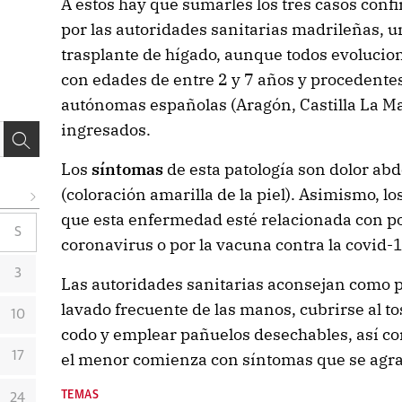
A estos hay que sumarles los tres casos conf
por las autoridades sanitarias madrileñas, u
trasplante de hígado, aunque todos evolucio
con edades de entre 2 y 7 años y procedent
autónomas españolas (Aragón, Castilla La M
ingresados.
Los
síntomas
de esta patología son dolor abd
(coloración amarilla de la piel). Asimismo, l
que esta enfermedad esté relacionada con po
S
coronavirus o por la vacuna contra la covid-
3
Las autoridades sanitarias aconsejan como p
lavado frecuente de las manos, cubrirse al tos
10
codo y emplear pañuelos desechables, así com
17
el menor comienza con síntomas que se agra
TEMAS
24