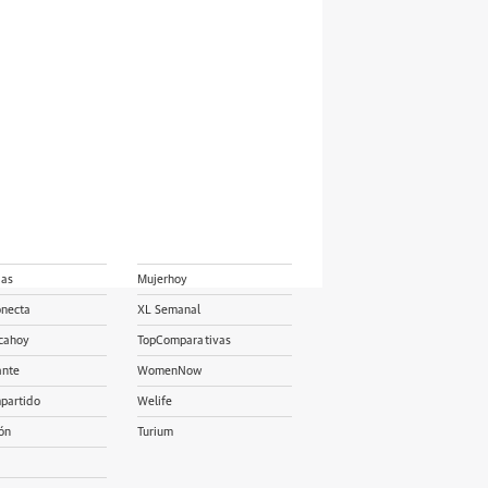
ias
Mujerhoy
onecta
XL Semanal
cahoy
TopComparativas
ante
WomenNow
partido
Welife
ón
Turium