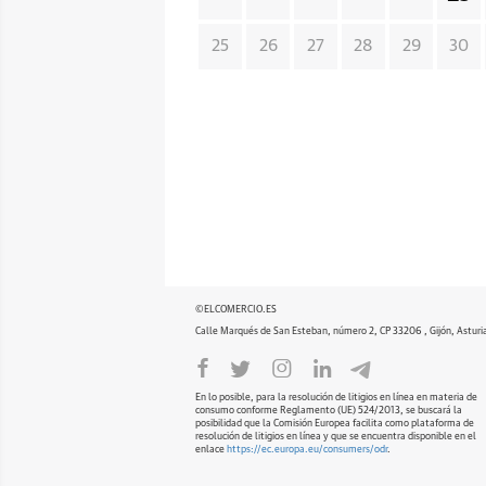
25
26
27
28
29
30
©ELCOMERCIO.ES
Calle Marqués de San Esteban, número 2, CP 33206 , Gijón, Asturi
En lo posible, para la resolución de litigios en línea en materia de
consumo conforme Reglamento (UE) 524/2013, se buscará la
posibilidad que la Comisión Europea facilita como plataforma de
resolución de litigios en línea y que se encuentra disponible en el
enlace
https://ec.europa.eu/consumers/odr
.