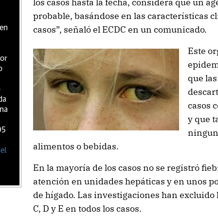
los casos hasta la fecha, considera que un ag
probable, basándose en las características cl
 en
casos”, señaló el ECDC en un comunicado.
Este o
por
epidem
o
que las
o
descart
da
casos c
rna
y que t
05
ningun
alimentos o bebidas.
el
En la mayoría de los casos no se registró fie
atención en unidades hepáticas y en unos po
de hígado. Las investigaciones han excluido he
C, D y E en todos los casos.