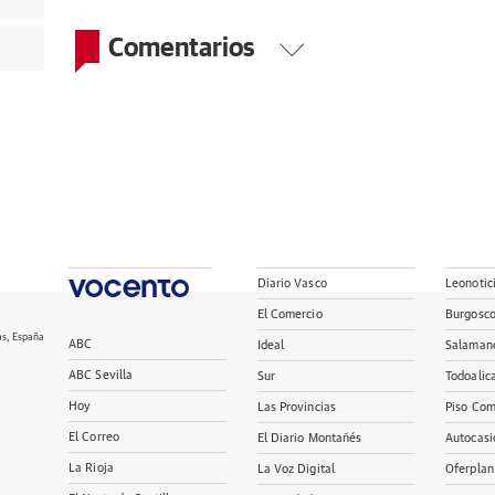
Comentarios
Diario Vasco
Leonotic
El Comercio
Burgosc
as, España
ABC
Ideal
Salaman
ABC Sevilla
Sur
Todoalic
Hoy
Las Provincias
Piso Com
El Correo
El Diario Montañés
Autocasi
La Rioja
La Voz Digital
Oferplan