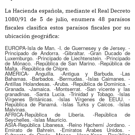
La Hacienda española, mediante el Real Decreto
1080/91 de 5 de julio, enumera 48 paraísos
fiscales clasifica estos paraísos fiscales por su
ubicación geográfica:
EUROPA-Isla de Man. -I. de Guernesey y de Jersey. -
Principado de Andorra. -Gibraltar. -Gran Ducado de
Luxemburgo. -Principado de Liechtenstein. -Principado
de Mónaco. -República de San Marino. -República de
Malta. -República de Chipre.
AMÉRICA- Anguilla. -Antigua y Barbuda. -Las
Bahamas. -Barbados. -Bermudas. -Islas Caimanes. -
Antillas Holandesas. -Aruba. -República de Dominica. -
Granada. -Jamaica. -Montserrat. -San vicente y las
granadinas. -Santa Lucia. -Trinidad y Tobago. -Islas
Vírgenes Británicas. -Islas Vírgenes de EEUU. -
República de Panamá. -Islas Turks y Caicos. -Islas
Malvinas.
AFRICA-República de Liberia. -República de
Seychelles. -Islas Mauricio.
ASIA-República Libanesa. -Reino Hachemí Jordano. -
Emirato de Bahrein. -Emiratos Árabes Unidos. -
Sultanato de Omán. -Macao. -Hong-Kong. -República