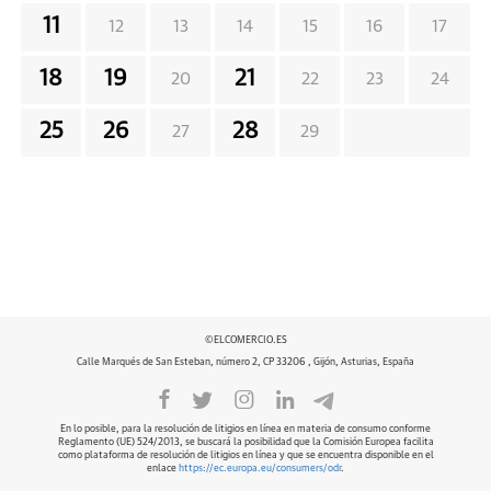
11
12
13
14
15
16
17
18
19
21
20
22
23
24
25
26
28
27
29
©ELCOMERCIO.ES
Calle Marqués de San Esteban, número 2, CP 33206 , Gijón, Asturias, España
En lo posible, para la resolución de litigios en línea en materia de consumo conforme
Reglamento (UE) 524/2013, se buscará la posibilidad que la Comisión Europea facilita
como plataforma de resolución de litigios en línea y que se encuentra disponible en el
enlace
https://ec.europa.eu/consumers/odr
.