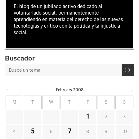
El blog de un jubilado activo dedicado al
voluntariado social, permanentemente
aprendiendo en materia del derecho de las nuevas
tecnologías y crítico con la política y la injusticia
social.
Buscador
February
2008
M
T
W
T
F
S
S
1
2
3
5
7
4
6
8
9
10