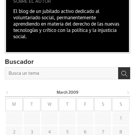
SOBRE EL AUTOR
El blog de un jubilado activo dedicado al
voluntariado social, permanentemente
aprendiendo en materia del derecho de las nuevas
tecnologías y crítico con la política y la injusticia
social.
Buscador
March
2009
M
T
W
T
F
S
S
1
2
3
4
5
6
7
8