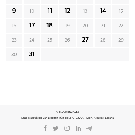
9
11
12
14
10
13
15
17
18
16
19
20
21
22
27
23
24
25
26
28
29
31
30
©ELCOMERCIO.ES
Calle Marqués de San Esteban, número 2, CP 33206 , Gijón, Asturias, España