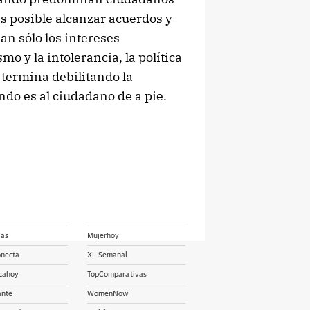
 es posible alcanzar acuerdos y
an sólo los intereses
mo y la intolerancia, la política
termina debilitando la
do es al ciudadano de a pie.
ias
Mujerhoy
onecta
XL Semanal
cahoy
TopComparativas
ante
WomenNow