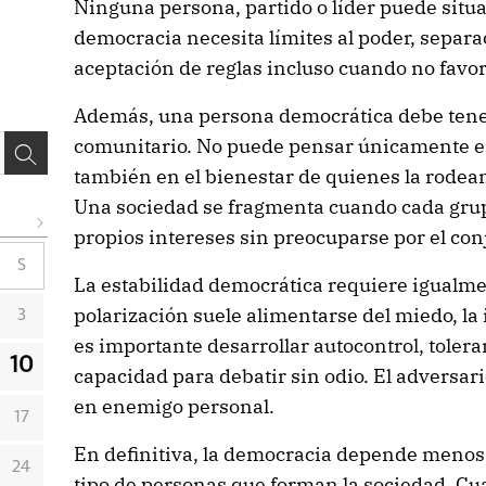
Ninguna persona, partido o líder puede situa
democracia necesita límites al poder, separa
aceptación de reglas incluso cuando no favor
Además, una persona democrática debe tene
comunitario. No puede pensar únicamente en 
también en el bienestar de quienes la rodean
Una sociedad se fragmenta cuando cada gru
propios intereses sin preocuparse por el con
S
La estabilidad democrática requiere igualme
polarización suele alimentarse del miedo, la i
3
es importante desarrollar autocontrol, toleran
10
capacidad para debatir sin odio. El adversari
en enemigo personal.
17
En definitiva, la democracia depende menos 
24
tipo de personas que forman la sociedad. 