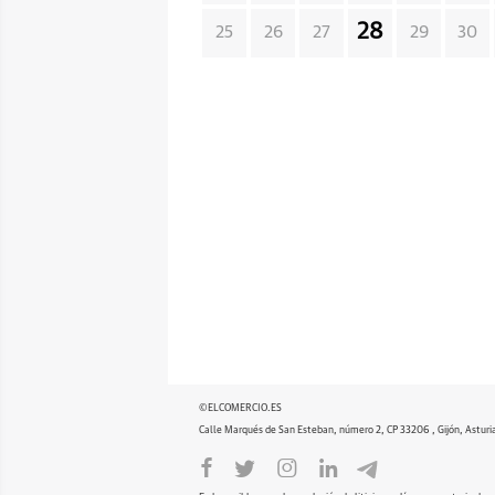
28
25
26
27
29
30
©ELCOMERCIO.ES
Calle Marqués de San Esteban, número 2, CP 33206 , Gijón, Asturi