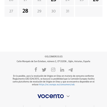
28
27
29
30
31
©ELCOMERCIO.ES
Calle Marqués de San Esteban, número 2, CP 33206 , Gijón, Asturias, España
En lo posible, para la resolución de litigios en línea en materia de consumo conforme
Reglamento (UE) 524/2013, se buscará la posibilidad que la Comisión Europea facilita
como plataforma de resolución de litigios en línea y que se encuentra disponible en el
enlace
https://ec.europa.eu/consumers/odr
.