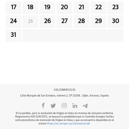
17
18
19
20
21
22
23
24
26
27
28
29
30
25
31
©ELCOMERCIO.ES
Calle Marqués de San Esteban, número 2, CP 33206 , Gijón, Asturias, España
En lo posible, para la resolución de litigios en línea en materia de consumo conforme
Reglamento (UE) 524/2013, se buscará la posibilidad que la Comisión Europea facilita
como plataforma de resolución de litigios en línea y que se encuentra disponible en el
enlace
https://ec.europa.eu/consumers/odr
.