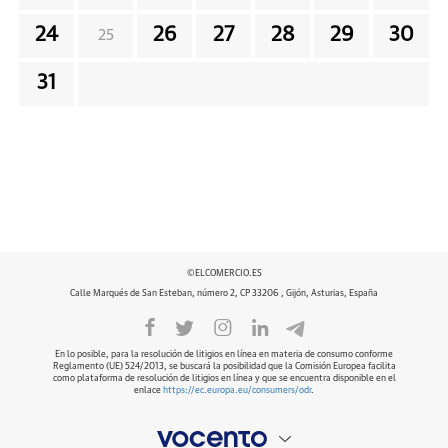
24
26
27
28
29
30
25
31
©ELCOMERCIO.ES
Calle Marqués de San Esteban, número 2, CP 33206 , Gijón, Asturias, España
En lo posible, para la resolución de litigios en línea en materia de consumo conforme
Reglamento (UE) 524/2013, se buscará la posibilidad que la Comisión Europea facilita
como plataforma de resolución de litigios en línea y que se encuentra disponible en el
enlace
https://ec.europa.eu/consumers/odr
.