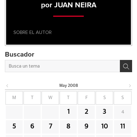
por JUAN NEIRA
SOBRE EL AUTOR
Buscador
May
2008
M
T
W
T
F
S
S
1
2
3
4
5
6
7
8
9
10
11