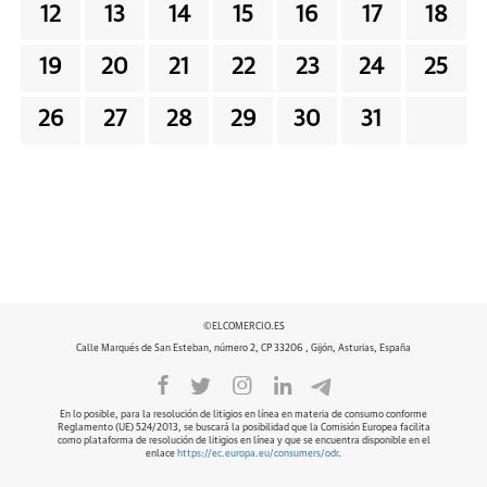
12
13
14
15
16
17
18
19
20
21
22
23
24
25
26
27
28
29
30
31
©ELCOMERCIO.ES
Calle Marqués de San Esteban, número 2, CP 33206 , Gijón, Asturias, España
En lo posible, para la resolución de litigios en línea en materia de consumo conforme
Reglamento (UE) 524/2013, se buscará la posibilidad que la Comisión Europea facilita
como plataforma de resolución de litigios en línea y que se encuentra disponible en el
enlace
https://ec.europa.eu/consumers/odr
.