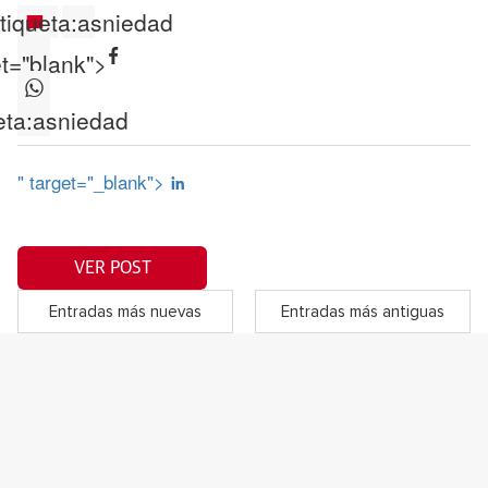
tiqueta:
asniedad
et="blank">
eta:
asniedad
" target="_blank">
VER POST
Entradas más nuevas
Entradas más antiguas