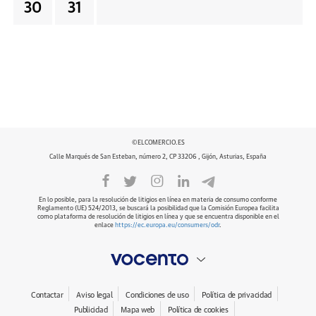
30
31
©ELCOMERCIO.ES
Calle Marqués de San Esteban, número 2, CP 33206 , Gijón, Asturias, España
En lo posible, para la resolución de litigios en línea en materia de consumo conforme
Reglamento (UE) 524/2013, se buscará la posibilidad que la Comisión Europea facilita
como plataforma de resolución de litigios en línea y que se encuentra disponible en el
enlace
https://ec.europa.eu/consumers/odr
.
Contactar
Aviso legal
Condiciones de uso
Política de privacidad
Publicidad
Mapa web
Política de cookies