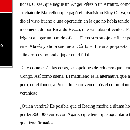
fichar. O sea, que llegue un Ángel Pérez o un Arthuro, como
arrebato de Marcelino que pagó el mismísimo Eloy Olaya, su
dio el visto bueno a una operación en la que no había tenido 
recomendado por Ricardo Rezza, que ya había ofrecido a Ferr
lelgara a jugar un partido oficial. Demostró su ojo de lince p
lo
en el Alavés y ahora sue fue al Córdoba, fue una propuesta 
sitio arriba y no podía jugar en el filial.
Tal y como están las cosas, las opciones de refuerzo que tie
Congo. Así como suena. El madrileño es la alternativa que má
pero, en el fondo, a Preciado le convence más el colombiano.
veraniega.
¿Quién vendrá? Es posible que el Racing medite a última hor
perder 360.000 euros con Aganzo que tener que aguantarlo t
que tiene firmados.