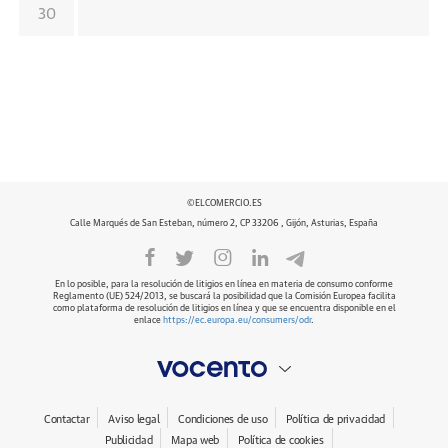
30
©ELCOMERCIO.ES
Calle Marqués de San Esteban, número 2, CP 33206 , Gijón, Asturias, España
En lo posible, para la resolución de litigios en línea en materia de consumo conforme
Reglamento (UE) 524/2013, se buscará la posibilidad que la Comisión Europea facilita
como plataforma de resolución de litigios en línea y que se encuentra disponible en el
enlace
https://ec.europa.eu/consumers/odr
.
Contactar
Aviso legal
Condiciones de uso
Política de privacidad
Publicidad
Mapa web
Política de cookies