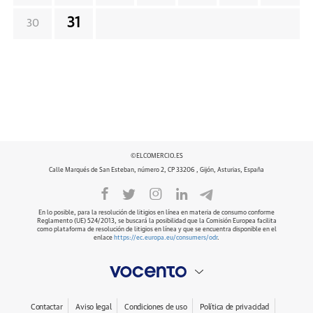
31
30
©ELCOMERCIO.ES
Calle Marqués de San Esteban, número 2, CP 33206 , Gijón, Asturias, España
En lo posible, para la resolución de litigios en línea en materia de consumo conforme
Reglamento (UE) 524/2013, se buscará la posibilidad que la Comisión Europea facilita
como plataforma de resolución de litigios en línea y que se encuentra disponible en el
enlace
https://ec.europa.eu/consumers/odr
.
Contactar
Aviso legal
Condiciones de uso
Política de privacidad