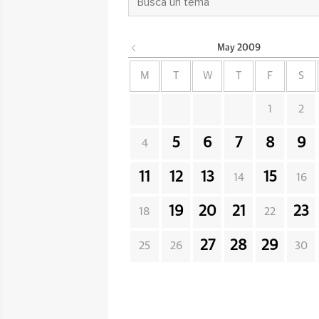
May
2009
M
T
W
T
F
S
1
2
5
6
7
8
9
4
11
12
13
15
14
16
19
20
21
23
18
22
27
28
29
25
26
30