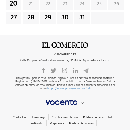
20
21
22
23
24
25
26
27
28
29
30
31
©ELCOMERCIO.ES
Calle Marqués de San Esteban, número 2, CP 33206 , Gijón, Asturias, España
En lo posible, para la resolución de litigios en línea en materia de consumo conforme
Reglamento (UE) 524/2013, se buscará la posibilidad que la Comisión Europea facilita
como plataforma de resolución de litigios en línea y que se encuentra disponible en el
enlace
https://ec.europa.eu/consumers/odr
.
Contactar
Aviso legal
Condiciones de uso
Política de privacidad
Publicidad
Mapa web
Política de cookies