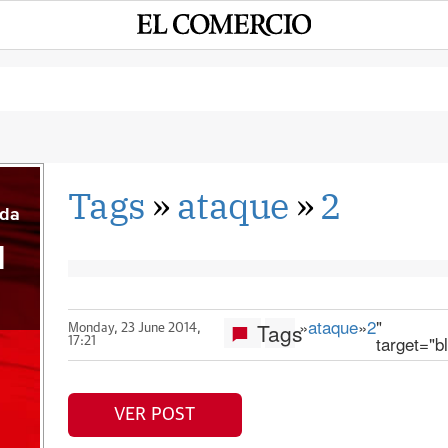
Tags
»
ataque
»
2
eda
l
»
ataque
»
2
"
Tags
Monday, 23 June 2014,
target="b
17:21
VER POST