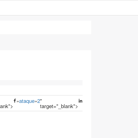
»
ataque
»
2
"
lank">
target="_blank">