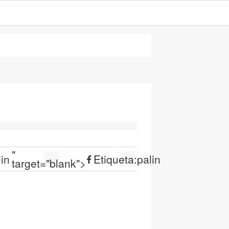
"
lin
Etiqueta:
palin
target="blank">