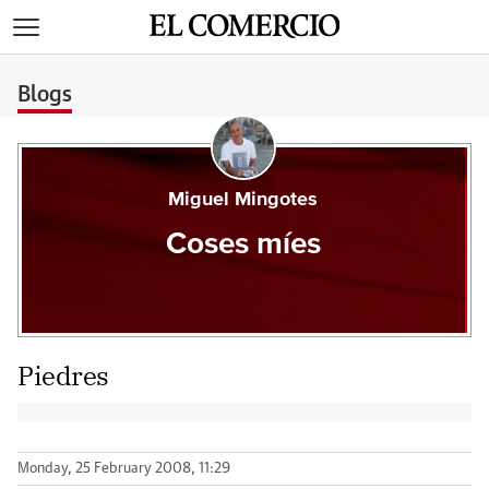
>
Blogs
Miguel Mingotes
Coses míes
Piedres
Monday, 25 February 2008, 11:29