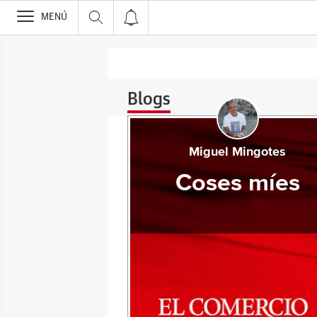
>
MENÚ
Blogs
Miguel Mingotes
Coses míes