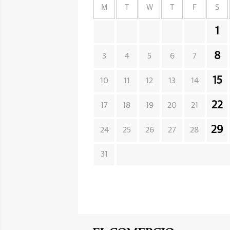
M
T
W
T
F
S
1
8
3
4
5
6
7
15
10
11
12
13
14
22
17
18
19
20
21
29
24
25
26
27
28
31