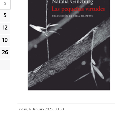
S
5
12
19
26
Friday, 17 January 2025, 09:30