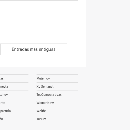
Entradas más antiguas
ias
Mujerhoy
onecta
XL Semanal
cahoy
TopComparativas
ante
WomenNow
partido
Welife
ón
Turium