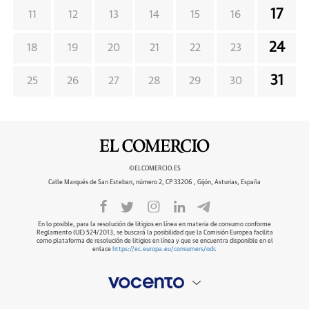
17
11
12
13
14
15
16
24
18
19
20
21
22
23
31
25
26
27
28
29
30
©ELCOMERCIO.ES
Calle Marqués de San Esteban, número 2, CP 33206 , Gijón, Asturias, España
En lo posible, para la resolución de litigios en línea en materia de consumo conforme
Reglamento (UE) 524/2013, se buscará la posibilidad que la Comisión Europea facilita
como plataforma de resolución de litigios en línea y que se encuentra disponible en el
enlace
https://ec.europa.eu/consumers/odr
.