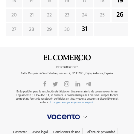
19
13
14
15
16
17
18
26
20
21
22
23
24
25
31
27
28
29
30
©ELCOMERCIO.ES
Calle Marqués de San Esteban, número 2, CP 33206 , Gijón, Asturias, España
En lo posible, para la resolución de litigios en línea en materia de consumo conforme
Reglamento (UE) 524/2013, se buscará la posibilidad que la Comisión Europea facilita
como plataforma de resolución de litigios en línea y que se encuentra disponible en el
enlace
https://ec.europa.eu/consumers/odr
.
Contactar
Aviso legal
Condiciones de uso
Política de privacidad