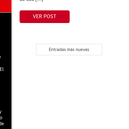
VER POST
Entradas más nuevas
y
El
y
lo
de