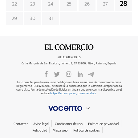
28
22
23
24
25
26
27
29
30
31
©ELCOMERCIO.ES
Calle Marqués de San Esteban, número 2, CP 33206 , Gijón, Asturias, España
En lo posible, para la resolución de litigios en línea en materia de consumo conforme
Reglamento (UE) 524/2013, se buscará la posibilidad que la Comisión Europea facilita
como plataforma de resolución de litigios en línea y que se encuentra disponible en el
enlace
https://ec.europa.eu/consumers/odr
.
Contactar
Aviso legal
Condiciones de uso
Política de privacidad
Publicidad
Mapa web
Política de cookies