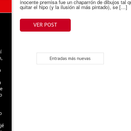
inocente premisa fue un chaparrón de dibujos tal q
quitar el hipo (y la ilusión al más pintado), se […]
VER POST
í
o,
Entradas más nuevas
o
n
de
o
o
jé