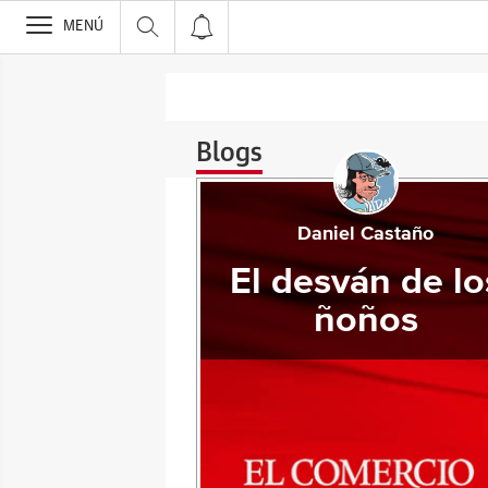
>
MENÚ
Blogs
Daniel Castaño
El desván de lo
ñoños