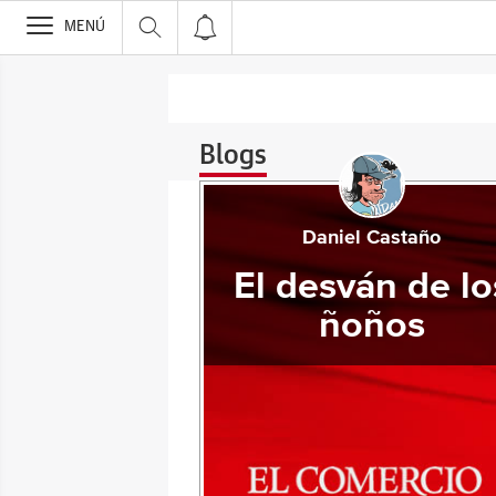
>
MENÚ
Blogs
Daniel Castaño
El desván de lo
ñoños