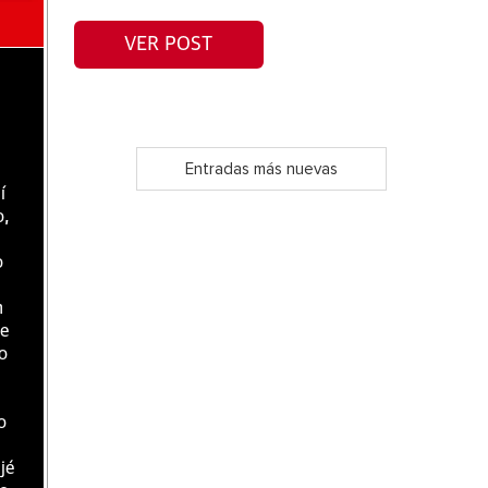
VER POST
Entradas más nuevas
í
o,
o
n
de
o
o
jé