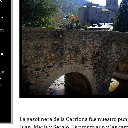
s,
ue
os
 no
un
s
s
La gasolinera de la Carriona fue nuestro pu
Juan, María y Sergio. Es pronto aún y las carr