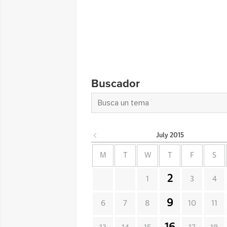
Buscador
July
2015
M
T
W
T
F
S
2
1
3
4
9
6
7
8
10
11