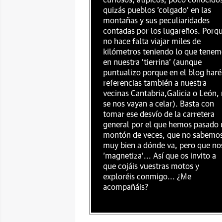
curiosos, atípicos, poco conocido
quizás pueblos 'colgado' en las
montañas y sus peculiaridades
contadas por los lugareños. Porq
no hace falta viajar miles de
kilómetros teniendo lo que tenem
en nuestra 'tierrina' (aunque
puntualizo porque en el blog haré
referencias también a nuestra
vecinas Cantabria,Galicia o León,
se nos vayan a celar). Basta con
tomar ese desvío de la carretera
general por el que hemos pasado 
montón de veces, que no sabemo
muy bien a dónde va, pero que no
'magnetiza'... Así que os invito a
que cojáis vuestras motos y
exploréis conmigo... ¿Me
acompañáis?