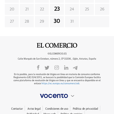
23
20
21
22
24
25
26
30
27
28
29
31
©ELCOMERCIO.ES
Calle Marqués de San Esteban, número 2, CP 33206 , Gijón, Asturias, España
En lo posible, para la resolución de litigios en línea en materia de consumo conforme
Reglamento (UE) 524/2013, se buscará la posibilidad que la Comisión Europea facilita
como plataforma de resolución de litigios en línea y que se encuentra disponible en el
enlace
https://ec.europa.eu/consumers/odr
.
Contactar
Aviso legal
Condiciones de uso
Política de privacidad