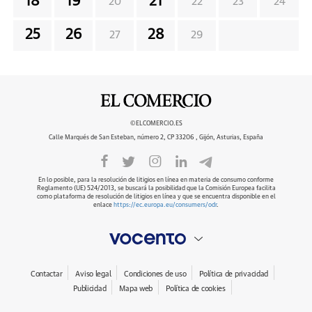
18
19
21
20
22
23
24
25
26
28
27
29
©ELCOMERCIO.ES
Calle Marqués de San Esteban, número 2, CP 33206 , Gijón, Asturias, España
En lo posible, para la resolución de litigios en línea en materia de consumo conforme
Reglamento (UE) 524/2013, se buscará la posibilidad que la Comisión Europea facilita
como plataforma de resolución de litigios en línea y que se encuentra disponible en el
enlace
https://ec.europa.eu/consumers/odr
.
Contactar
Aviso legal
Condiciones de uso
Política de privacidad
Publicidad
Mapa web
Política de cookies