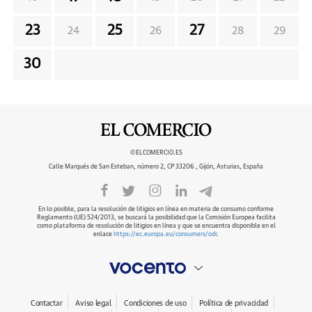
23
25
27
24
26
28
29
30
©ELCOMERCIO.ES
Calle Marqués de San Esteban, número 2, CP 33206 , Gijón, Asturias, España
En lo posible, para la resolución de litigios en línea en materia de consumo conforme
Reglamento (UE) 524/2013, se buscará la posibilidad que la Comisión Europea facilita
como plataforma de resolución de litigios en línea y que se encuentra disponible en el
enlace
https://ec.europa.eu/consumers/odr
.
Contactar
Aviso legal
Condiciones de uso
Política de privacidad