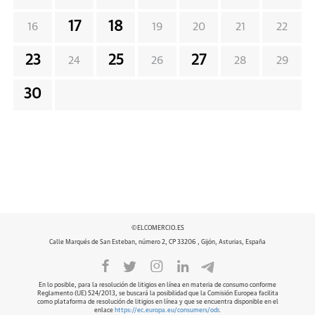
17
18
16
19
20
21
22
23
25
27
24
26
28
29
30
©ELCOMERCIO.ES
Calle Marqués de San Esteban, número 2, CP 33206 , Gijón, Asturias, España
En lo posible, para la resolución de litigios en línea en materia de consumo conforme
Reglamento (UE) 524/2013, se buscará la posibilidad que la Comisión Europea facilita
como plataforma de resolución de litigios en línea y que se encuentra disponible en el
enlace
https://ec.europa.eu/consumers/odr
.