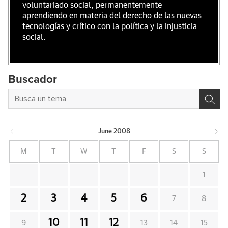
voluntariado social, permanentemente
aprendiendo en materia del derecho de las nuevas
tecnologías y crítico con la política y la injusticia
social.
Buscador
June
2008
M
T
W
T
F
S
S
1
2
3
4
5
6
7
8
10
11
12
9
13
14
15