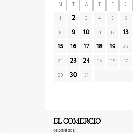
M
T
W
T
F
S
2
1
3
4
5
6
9
10
13
8
11
12
15
16
17
18
19
20
23
24
22
25
26
27
30
29
31
©ELCOMERCIO.ES