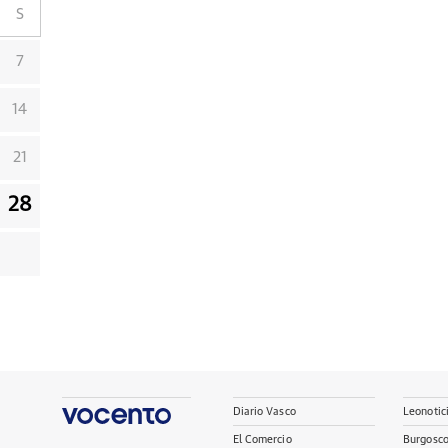
S
7
14
21
28
Diario Vasco
Leonotic
El Comercio
Burgosc