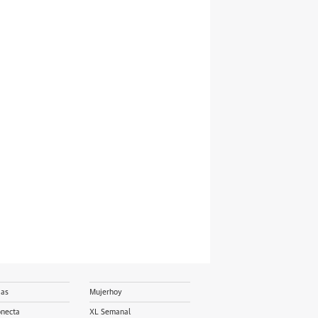
ias
Mujerhoy
onecta
XL Semanal