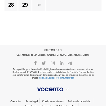
28
29
30
©ELCOMERCIO.ES
Calle Marqués de San Esteban, número 2, CP 33206 , Gijón, Asturias, España
En lo posible, para la resolución de litigios en línea en materia de consumo conforme
Reglamento (UE) 524/2013, se buscará la posibilidad que la Comisión Europea facilita
como plataforma de resolución de litigios en línea y que se encuentra disponible en el
enlace
https://ec.europa.eu/consumers/odr
.
Contactar
Aviso legal
Condiciones de uso
Política de privacidad