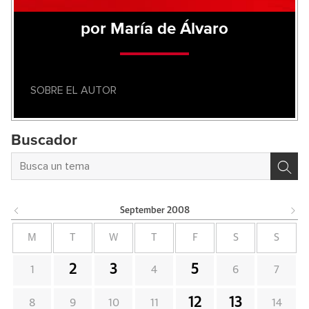
por María de Álvaro
SOBRE EL AUTOR
Buscador
September
2008
M
T
W
T
F
S
S
2
3
5
1
4
6
7
12
13
8
9
10
11
14