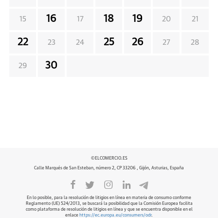
16
18
19
15
17
20
21
22
25
26
23
24
27
28
30
29
©ELCOMERCIO.ES
Calle Marqués de San Esteban, número 2, CP 33206 , Gijón, Asturias, España
En lo posible, para la resolución de litigios en línea en materia de consumo conforme
Reglamento (UE) 524/2013, se buscará la posibilidad que la Comisión Europea facilita
como plataforma de resolución de litigios en línea y que se encuentra disponible en el
enlace
https://ec.europa.eu/consumers/odr
.