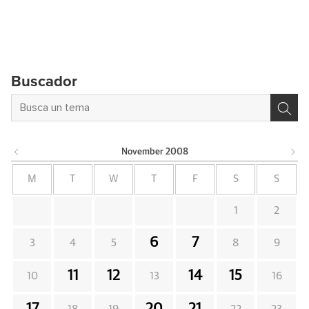
Buscador
November
2008
M
T
W
T
F
S
S
1
2
6
7
3
4
5
8
9
11
12
14
15
10
13
16