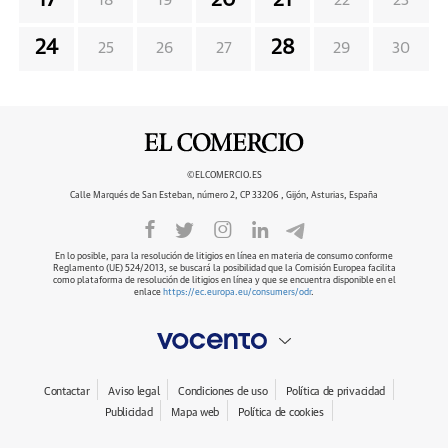
17
20
21
18
19
22
23
24
28
25
26
27
29
30
©ELCOMERCIO.ES
Calle Marqués de San Esteban, número 2, CP 33206 , Gijón, Asturias, España
En lo posible, para la resolución de litigios en línea en materia de consumo conforme
Reglamento (UE) 524/2013, se buscará la posibilidad que la Comisión Europea facilita
como plataforma de resolución de litigios en línea y que se encuentra disponible en el
enlace
https://ec.europa.eu/consumers/odr
.
Contactar
Aviso legal
Condiciones de uso
Política de privacidad
Publicidad
Mapa web
Política de cookies