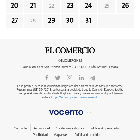
20
21
23
24
26
22
25
27
29
30
31
28
©ELCOMERCIO.ES
Calle Marqués de San Esteban, número 2, CP 33206 , Gijón, Asturias, España
En lo posible, para la resolución de litigios en línea en materia de consumo conforme
Reglamento (UE) 524/2013, se buscará la posibilidad que la Comisión Europea facilita
como plataforma de resolución de litigios en línea y que se encuentra disponible en el
enlace
https://ec.europa.eu/consumers/odr
.
Contactar
Aviso legal
Condiciones de uso
Política de privacidad
Publicidad
Mapa web
Política de cookies