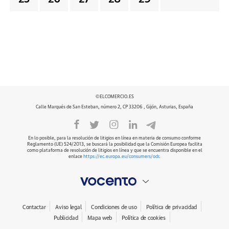
©ELCOMERCIO.ES
Calle Marqués de San Esteban, número 2, CP 33206 , Gijón, Asturias, España
En lo posible, para la resolución de litigios en línea en materia de consumo conforme
Reglamento (UE) 524/2013, se buscará la posibilidad que la Comisión Europea facilita
como plataforma de resolución de litigios en línea y que se encuentra disponible en el
enlace
https://ec.europa.eu/consumers/odr
.
Contactar
Aviso legal
Condiciones de uso
Política de privacidad
Publicidad
Mapa web
Política de cookies