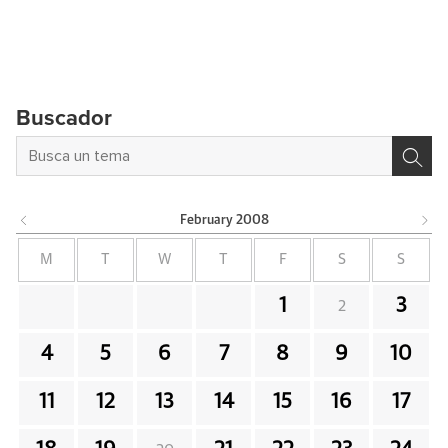
Buscador
February
2008
M
T
W
T
F
S
S
1
3
2
4
5
6
7
8
9
10
11
12
13
14
15
16
17