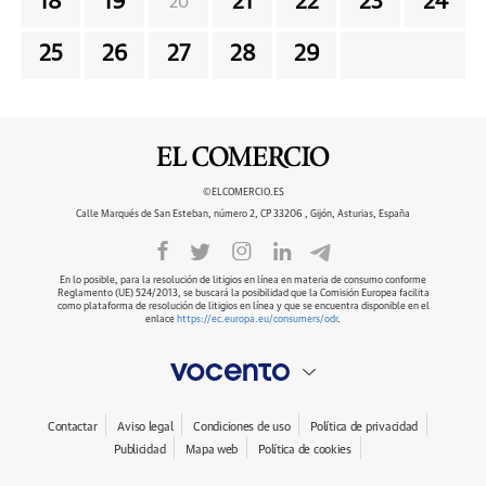
18
19
21
22
23
24
20
25
26
27
28
29
©ELCOMERCIO.ES
Calle Marqués de San Esteban, número 2, CP 33206 , Gijón, Asturias, España
En lo posible, para la resolución de litigios en línea en materia de consumo conforme
Reglamento (UE) 524/2013, se buscará la posibilidad que la Comisión Europea facilita
como plataforma de resolución de litigios en línea y que se encuentra disponible en el
enlace
https://ec.europa.eu/consumers/odr
.
Contactar
Aviso legal
Condiciones de uso
Política de privacidad
Publicidad
Mapa web
Política de cookies