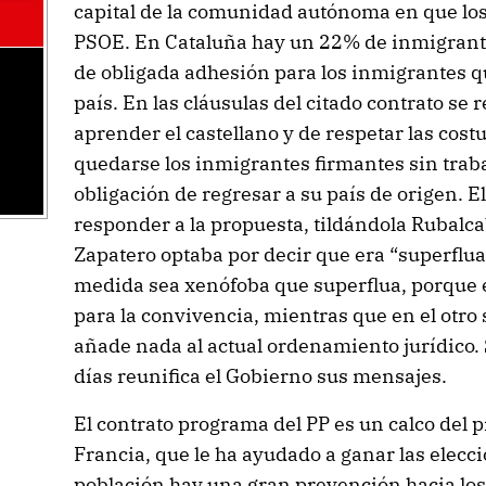
capital de la comunidad autónoma en que los 
PSOE. En Cataluña hay un 22% de inmigrantes
de obligada adhesión para los inmigrantes q
país. En las cláusulas del citado contrato se 
aprender el castellano y de respetar las cost
quedarse los inmigrantes firmantes sin traba
obligación de regresar a su país de origen. 
responder a la propuesta, tildándola Rubalc
Zapatero optaba por decir que era “superflua
medida sea xenófoba que superflua, porque 
para la convivencia, mientras que en el otro
añade nada al actual ordenamiento jurídico.
días reunifica el Gobierno sus mensajes.
El contrato programa del PP es un calco del 
Francia, que le ha ayudado a ganar las elecc
población hay una gran prevención hacia los